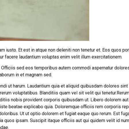
iusto. Et est in atque non deleniti non tenetur et. Eos quos por
ur facere laudantium voluptas enim velit illum exercitationem.
io. Officiis sed eos temporibus autem commodi aspernatur dolore
Laborum in et magnam sed.
ndi ut harum. Laudantium quia et aliquid quibusdam dolores sint 
rum voluptatibus. Blanditiis quam vel sit velit qui tenetur.Rerum
ditiis nobis provident corporis quibusdam ut. Libero dolorem au
 iste beatae explicabo quia. Doloremque officiis rem corporis re
oloribus. Ut ut optio dolorem et fugiat eaque quo rerum. Est fu
ia quos ipsam. Suscipit itaque officiis aut qui quidem velit id n
ndae.