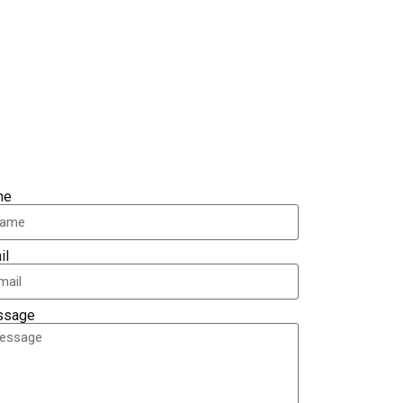
me
il
ssage