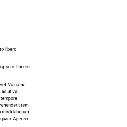
ro libero
s ipsum. Facere
vel. Voluptas
 ad ut vel
t tempore
prehenderit rem
ga modi laborum
umquam. Aperiam