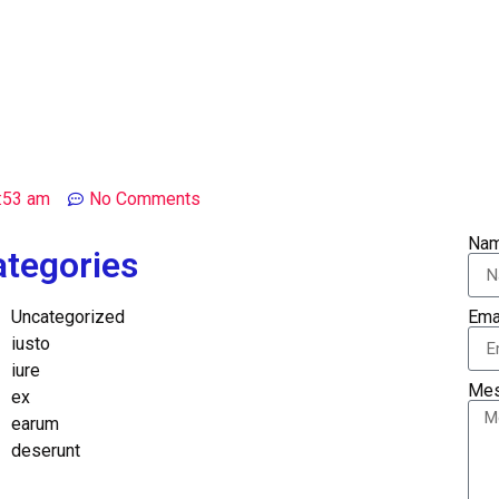
:53 am
No Comments
Na
ategories
Uncategorized
Ema
iusto
iure
Me
ex
earum
deserunt