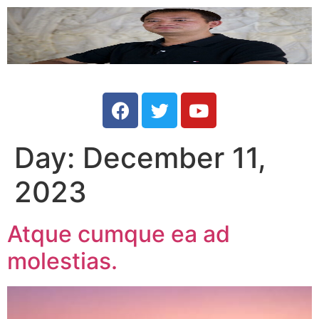
Day:
December 11,
2023
Atque cumque ea ad
molestias.